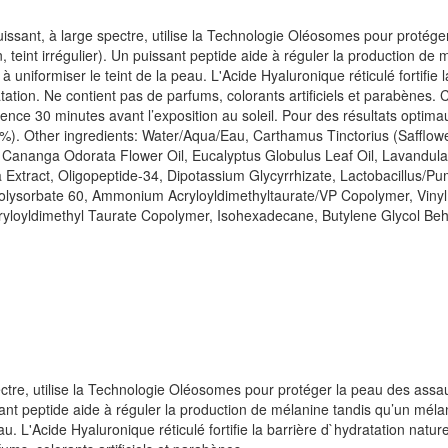
 puissant, à large spectre, utilise la Technologie Oléosomes pour prot
, teint irrégulier). Un puissant peptide aide à réguler la production d
 uniformiser le teint de la peau. L'Acide Hyaluronique réticulé fortifie 
ation. Ne contient pas de parfums, colorants artificiels et parabènes.
férence 30 minutes avant l’exposition au soleil. Pour des résultats opti
%). Other ingredients: Water/Aqua/Eau, Carthamus Tinctorius (Safflowe
Cananga Odorata Flower Oil, Eucalyptus Globulus Leaf Oil, Lavandula 
Extract, Oligopeptide-34, Dipotassium Glycyrrhizate, Lactobacillus/Pum
olysorbate 60, Ammonium Acryloyldimethyltaurate/VP Copolymer, Vinyl
ryloyldimethyl Taurate Copolymer, Isohexadecane, Butylene Glycol Beh
spectre, utilise la Technologie Oléosomes pour protéger la peau des as
issant peptide aide à réguler la production de mélanine tandis qu’un m
eau. L'Acide Hyaluronique réticulé fortifie la barrière d`hydratation natu