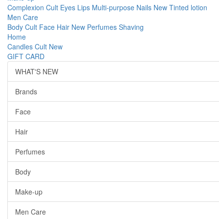
Complexion
Cult
Eyes
Lips
Multi-purpose
Nails
New
Tinted lotion
Men Care
Body
Cult
Face
Hair
New
Perfumes
Shaving
Home
Candles
Cult
New
GIFT CARD
WHAT'S NEW
Brands
Face
Hair
Perfumes
Body
Make-up
Men Care