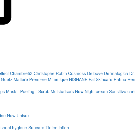
effect
Chambre52
Christophe Robin
Cosmoss
Delbôve
Dermalogica
Dr
+Goetz
Matiere Premiere
Mimétique
NISHANE
Pai Skincare
Rahua
Ren
ips
Mask - Peeling - Scrub
Moisturisers
New
Night cream
Sensitive ca
line
New
Unisex
rsonal hygiene
Suncare
Tinted lotion