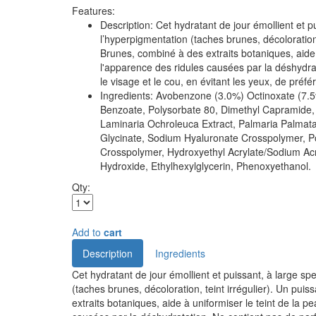
Features:
Description: Cet hydratant de jour émollient et
l’hyperpigmentation (taches brunes, décoloration
Brunes, combiné à des extraits botaniques, aide à
l'apparence des ridules causées par la déshydrat
le visage et le cou, en évitant les yeux, de pré
Ingredients: Avobenzone (3.0%) Octinoxate (7.5
Benzoate, Polysorbate 80, Dimethyl Capramide, 
Laminaria Ochroleuca Extract, Palmaria Palmata 
Glycinate, Sodium Hyaluronate Crosspolymer, P
Crosspolymer, Hydroxyethyl Acrylate/Sodium Ac
Hydroxide, Ethylhexylglycerin, Phenoxyethanol.
Qty:
Add to
cart
Description
Ingredients
Cet hydratant de jour émollient et puissant, à large 
(taches brunes, décoloration, teint irrégulier). Un pu
extraits botaniques, aide à uniformiser le teint de la p