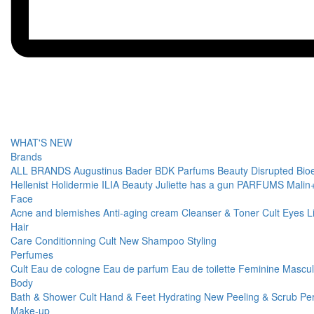
WHAT'S NEW
Brands
ALL BRANDS
Augustinus Bader
BDK Parfums
Beauty Disrupted
Bio
Hellenist
Holidermie
ILIA Beauty
Juliette has a gun PARFUMS
Malin
Face
Acne and blemishes
Anti-aging cream
Cleanser & Toner
Cult
Eyes
L
Hair
Care
Conditionning
Cult
New
Shampoo
Styling
Perfumes
Cult
Eau de cologne
Eau de parfum
Eau de toilette
Feminine
Mascu
Body
Bath & Shower
Cult
Hand & Feet
Hydrating
New
Peeling & Scrub
Pe
Make-up