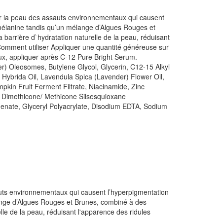
éger la peau des assauts environnementaux qui causent
e mélanine tandis qu’un mélange d’Algues Rouges et
la barrière d`hydratation naturelle de la peau, réduisant
 Comment utiliser Appliquer une quantité généreuse sur
maux, appliquer après C-12 Pure Bright Serum.
r) Oleosomes, Butylene Glycol, Glycerin, C12-15 Alkyl
Hybrida Oil, Lavendula Spica (Lavender) Flower Oil,
pkin Fruit Ferment Filtrate, Niacinamide, Zinc
 Dimethicone/ Methicone Silsesquioxane
enate, Glyceryl Polyacrylate, Disodium EDTA, Sodium
sauts environnementaux qui causent l’hyperpigmentation
élange d’Algues Rouges et Brunes, combiné à des
relle de la peau, réduisant l'apparence des ridules