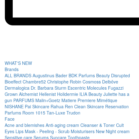
WHAT'S NEW
Brands
ALL BRANDS
Augustinus Bader
BDK Parfums
Beauty Disrupted
Bioeffect
Chambre52
Christophe Robin
Cosmoss
Delbôve
Dermalogica
Dr. Barbara Sturm
Escentric Molecules
Fugazzi
Grown Alchemist
Hellenist
Holidermie
ILIA Beauty
Juliette has a
gun PARFUMS
Malin+Goetz
Matiere Premiere
Mimétique
NISHANE
Pai Skincare
Rahua
Ren Clean Skincare
Reservation
Parfums
Room 1015
Tan-Luxe
Trudon
Face
Acne and blemishes
Anti-aging cream
Cleanser & Toner
Cult
Eyes
Lips
Mask - Peeling - Scrub
Moisturisers
New
Night cream
Sensitive care
Serums
Suncare
Toothpaste