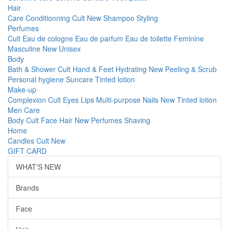
Hair
Care
Conditionning
Cult
New
Shampoo
Styling
Perfumes
Cult
Eau de cologne
Eau de parfum
Eau de toilette
Feminine
Masculine
New
Unisex
Body
Bath & Shower
Cult
Hand & Feet
Hydrating
New
Peeling & Scrub
Personal hygiene
Suncare
Tinted lotion
Make-up
Complexion
Cult
Eyes
Lips
Multi-purpose
Nails
New
Tinted lotion
Men Care
Body
Cult
Face
Hair
New
Perfumes
Shaving
Home
Candles
Cult
New
GIFT CARD
WHAT'S NEW
Brands
Face