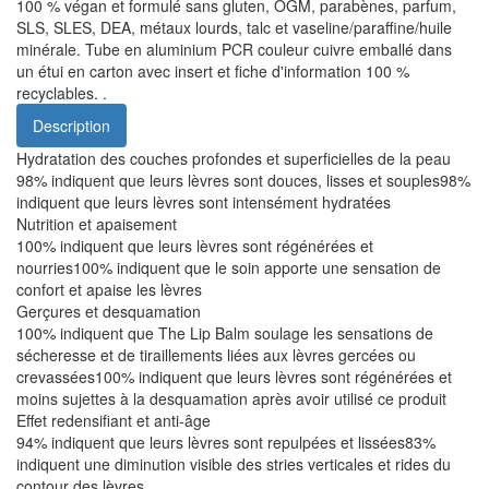
100 % végan et formulé sans gluten, OGM, parabènes, parfum,
SLS, SLES, DEA, métaux lourds, talc et vaseline/paraffine/huile
minérale. Tube en aluminium PCR couleur cuivre emballé dans
un étui en carton avec insert et fiche d'information 100 %
recyclables. .
Description
Hydratation des couches profondes et superficielles de la peau
98% indiquent que leurs lèvres sont douces, lisses et souples98%
indiquent que leurs lèvres sont intensément hydratées
Nutrition et apaisement
100% indiquent que leurs lèvres sont régénérées et
nourries100% indiquent que le soin apporte une sensation de
confort et apaise les lèvres
Gerçures et desquamation
100% indiquent que The Lip Balm soulage les sensations de
sécheresse et de tiraillements liées aux lèvres gercées ou
crevassées100% indiquent que leurs lèvres sont régénérées et
moins sujettes à la desquamation après avoir utilisé ce produit
Effet redensifiant et anti-âge
94% indiquent que leurs lèvres sont repulpées et lissées83%
indiquent une diminution visible des stries verticales et rides du
contour des lèvres