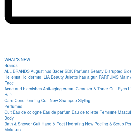
WHAT'S NEW
Brands
ALL BRANDS
Augustinus Bader
BDK Parfums
Beauty Disrupted
Bio
Hellenist
Holidermie
ILIA Beauty
Juliette has a gun PARFUMS
Malin
Face
Acne and blemishes
Anti-aging cream
Cleanser & Toner
Cult
Eyes
L
Hair
Care
Conditionning
Cult
New
Shampoo
Styling
Perfumes
Cult
Eau de cologne
Eau de parfum
Eau de toilette
Feminine
Mascu
Body
Bath & Shower
Cult
Hand & Feet
Hydrating
New
Peeling & Scrub
Pe
Make-up