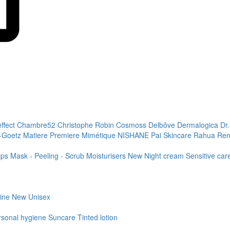
effect
Chambre52
Christophe Robin
Cosmoss
Delbôve
Dermalogica
Dr
+Goetz
Matiere Premiere
Mimétique
NISHANE
Pai Skincare
Rahua
Ren
ips
Mask - Peeling - Scrub
Moisturisers
New
Night cream
Sensitive ca
line
New
Unisex
rsonal hygiene
Suncare
Tinted lotion