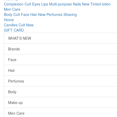
Complexion
Cult
Eyes
Lips
Multi-purpose
Nails
New
Tinted lotion
Men Care
Body
Cult
Face
Hair
New
Perfumes
Shaving
Home
Candles
Cult
New
GIFT CARD
WHAT'S NEW
Brands
Face
Hair
Perfumes
Body
Make-up
Men Care