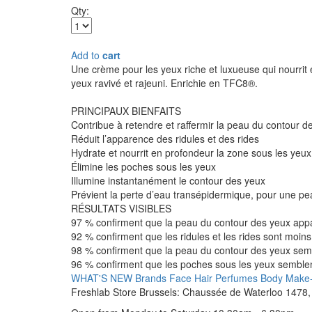
Qty:
Add to
cart
Une crème pour les yeux riche et luxueuse qui nourrit 
yeux ravivé et rajeuni. Enrichie en TFC8®.
PRINCIPAUX BIENFAITS
Contribue à retendre et raffermir la peau du contour d
Réduit l’apparence des ridules et des rides
Hydrate et nourrit en profondeur la zone sous les yeux
Élimine les poches sous les yeux
Illumine instantanément le contour des yeux
Prévient la perte d’eau transépidermique, pour une pe
RÉSULTATS VISIBLES
97 % confirment que la peau du contour des yeux appa
92 % confirment que les ridules et les rides sont moins 
98 % confirment que la peau du contour des yeux sem
96 % confirment que les poches sous les yeux semblen
WHAT'S NEW
Brands
Face
Hair
Perfumes
Body
Make
Freshlab Store Brussels: Chaussée de Waterloo 1478, 