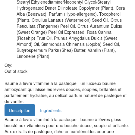
Stearyl Ethylenediamine/Neopentyl Glycol/Stearyl
Hydrogenated Dimer Dilinoleate Copolymer (Plant), Cera
Alba (Beeswax), Parfum (Hypo-allergenic), Tocopherol
(Plant), Citrullus Lanatus (Watermelon) Seed Oil, Citrus
Reticulata (Tangerine) Peel Oil, Citrus Aurantium Dulcis
(Sweet Orange) Peel Oil Expressed, Rosa Canina
(Rosehip) Fruit Oil, Prunus Amygdalus Dulcis (Sweet
Almond) Oil, Simmondsia Chinensis (Jojoba) Seed Oil,
Butyrospermum Parkii (Shea) Butter, Vanillin (Plant),
Limonene (Plant).
Qty:
Out of stock
Baume à lèvre vitaminé à la pastèque - un luxueux baume
antioxydant qui laisse les lèvres douces, souples, brillantes et
parfaitement hydratée, au délicat parfum naturel de pastèque et
de vanille.
Description
Ingredients
Baume à lèvre vitaminé à la pastèque - baume à lèvres gloss
boosté aux vitamines pour une bouche douce, souple et brillante.
Aux extraits de pastèque, riche en caroténoides pour une