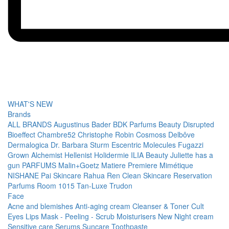
WHAT'S NEW
Brands
ALL BRANDS
Augustinus Bader
BDK Parfums
Beauty Disrupted
Bioeffect
Chambre52
Christophe Robin
Cosmoss
Delbôve
Dermalogica
Dr. Barbara Sturm
Escentric Molecules
Fugazzi
Grown Alchemist
Hellenist
Holidermie
ILIA Beauty
Juliette has a
gun PARFUMS
Malin+Goetz
Matiere Premiere
Mimétique
NISHANE
Pai Skincare
Rahua
Ren Clean Skincare
Reservation
Parfums
Room 1015
Tan-Luxe
Trudon
Face
Acne and blemishes
Anti-aging cream
Cleanser & Toner
Cult
Eyes
Lips
Mask - Peeling - Scrub
Moisturisers
New
Night cream
Sensitive care
Serums
Suncare
Toothpaste