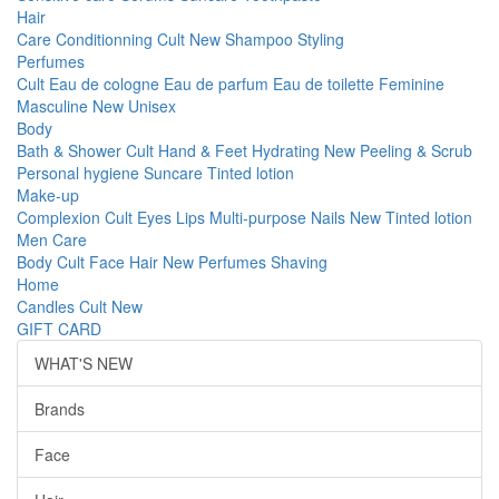
Hair
Care
Conditionning
Cult
New
Shampoo
Styling
Perfumes
Cult
Eau de cologne
Eau de parfum
Eau de toilette
Feminine
Masculine
New
Unisex
Body
Bath & Shower
Cult
Hand & Feet
Hydrating
New
Peeling & Scrub
Personal hygiene
Suncare
Tinted lotion
Make-up
Complexion
Cult
Eyes
Lips
Multi-purpose
Nails
New
Tinted lotion
Men Care
Body
Cult
Face
Hair
New
Perfumes
Shaving
Home
Candles
Cult
New
GIFT CARD
WHAT'S NEW
Brands
Face