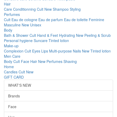
Hair
Care
Conditionning
Cult
New
Shampoo
Styling
Perfumes
Cult
Eau de cologne
Eau de parfum
Eau de toilette
Feminine
Masculine
New
Unisex
Body
Bath & Shower
Cult
Hand & Feet
Hydrating
New
Peeling & Scrub
Personal hygiene
Suncare
Tinted lotion
Make-up
Complexion
Cult
Eyes
Lips
Multi-purpose
Nails
New
Tinted lotion
Men Care
Body
Cult
Face
Hair
New
Perfumes
Shaving
Home
Candles
Cult
New
GIFT CARD
WHAT'S NEW
Brands
Face