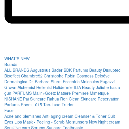
WHAT'S NEW
Brands
ALL BRANDS
Augustinus Bader
BDK Parfums
Beauty Disrupted
Bioeffect
Chambre52
Christophe Robin
Cosmoss
Delbôve
Dermalogica
Dr. Barbara Sturm
Escentric Molecules
Fugazzi
Grown Alchemist
Hellenist
Holidermie
ILIA Beauty
Juliette has a
gun PARFUMS
Malin+Goetz
Matiere Premiere
Mimétique
NISHANE
Pai Skincare
Rahua
Ren Clean Skincare
Reservation
Parfums
Room 1015
Tan-Luxe
Trudon
Face
Acne and blemishes
Anti-aging cream
Cleanser & Toner
Cult
Eyes
Lips
Mask - Peeling - Scrub
Moisturisers
New
Night cream
Sensitive care
Serums
Suncare
Toothpaste