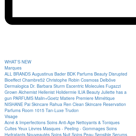
WHAT'S NEW
Marques
ALL BRANDS
Augustinus Bader
BDK Parfums
Beauty Disrupted
Bioeffect
Chambre52
Christophe Robin
Cosmoss
Delbôve
Dermalogica
Dr. Barbara Sturm
Escentric Molecules
Fugazzi
Grown Alchemist
Hellenist
Holidermie
ILIA Beauty
Juliette has a
gun PARFUMS
Malin+Goetz
Matiere Premiere
Mimétique
NISHANE
Pai Skincare
Rahua
Ren Clean Skincare
Reservation
Parfums
Room 1015
Tan-Luxe
Trudon
Visage
Acné & Imperfections
Soins Anti-Age
Nettoyants & Toniques
Cultes
Yeux
Lèvres
Masques - Peeling - Gommages
Soins
Hydratants
Nouveautés
Soins Nuit
Soins Peau Sensible
Serums