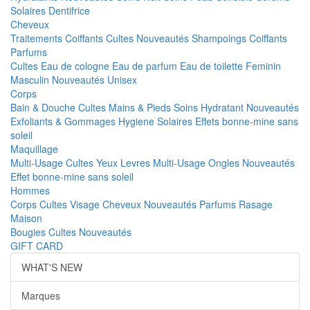
Solaires
Dentifrice
Cheveux
Traitements
Coiffants
Cultes
Nouveautés
Shampoings
Coiffants
Parfums
Cultes
Eau de cologne
Eau de parfum
Eau de toilette
Feminin
Masculin
Nouveautés
Unisex
Corps
Bain & Douche
Cultes
Mains & Pieds
Soins Hydratant
Nouveautés
Exfoliants & Gommages
Hygiene
Solaires
Effets bonne-mine sans
soleil
Maquillage
Multi-Usage
Cultes
Yeux
Levres
Multi-Usage
Ongles
Nouveautés
Effet bonne-mine sans soleil
Hommes
Corps
Cultes
Visage
Cheveux
Nouveautés
Parfums
Rasage
Maison
Bougies
Cultes
Nouveautés
GIFT CARD
WHAT'S NEW
Marques