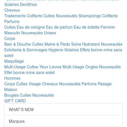
Solaires
Dentifrice
Cheveux
Traitements
Coiffants
Cultes
Nouveautés
Shampoings
Coiffants
Parfums
Cultes
Eau de cologne
Eau de parfum
Eau de toilette
Feminin
Masculin
Nouveautés
Unisex
Corps
Bain & Douche
Cultes
Mains & Pieds
Soins Hydratant
Nouveautés
Exfoliants & Gommages
Hygiene
Solaires
Effets bonne-mine sans
soleil
Maquillage
Multi-Usage
Cultes
Yeux
Levres
Multi-Usage
Ongles
Nouveautés
Effet bonne-mine sans soleil
Hommes
Corps
Cultes
Visage
Cheveux
Nouveautés
Parfums
Rasage
Maison
Bougies
Cultes
Nouveautés
GIFT CARD
WHAT'S NEW
Marques