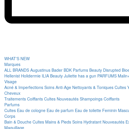
WHAT'S NEW
Marques
ALL BRANDS
Augustinus Bader
BDK Parfums
Beauty Disrupted
Bio
Hellenist
Holidermie
ILIA Beauty
Juliette has a gun PARFUMS
Malin
Visage
Acné & Imperfections
Soins Anti-Age
Nettoyants & Toniques
Cultes
Cheveux
Traitements
Coiffants
Cultes
Nouveautés
Shampoings
Coiffants
Parfums
Cultes
Eau de cologne
Eau de parfum
Eau de toilette
Feminin
Mascu
Corps
Bain & Douche
Cultes
Mains & Pieds
Soins Hydratant
Nouveautés
E
Maquillage