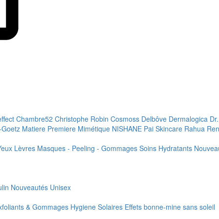
effect
Chambre52
Christophe Robin
Cosmoss
Delbôve
Dermalogica
Dr
+Goetz
Matiere Premiere
Mimétique
NISHANE
Pai Skincare
Rahua
Ren
Yeux
Lèvres
Masques - Peeling - Gommages
Soins Hydratants
Nouvea
lin
Nouveautés
Unisex
xfoliants & Gommages
Hygiene
Solaires
Effets bonne-mine sans soleil