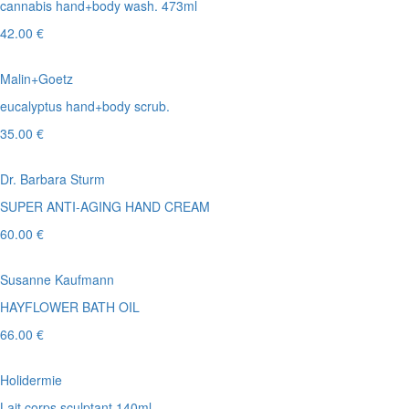
cannabis hand+body wash. 473ml
42.00 €
Malin+Goetz
eucalyptus hand+body scrub.
35.00 €
Dr. Barbara Sturm
SUPER ANTI-AGING HAND CREAM
60.00 €
Susanne Kaufmann
HAYFLOWER BATH OIL
66.00 €
Holidermie
Lait corps sculptant 140ml