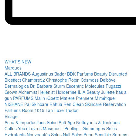
WHAT'S NEW
Marques
ALL BRANDS
Augustinus Bader
BDK Parfums
Beauty Disrupted
Bioeffect
Chambre52
Christophe Robin
Cosmoss
Delbôve
Dermalogica
Dr. Barbara Sturm
Escentric Molecules
Fugazzi
Grown Alchemist
Hellenist
Holidermie
ILIA Beauty
Juliette has a
gun PARFUMS
Malin+Goetz
Matiere Premiere
Mimétique
NISHANE
Pai Skincare
Rahua
Ren Clean Skincare
Reservation
Parfums
Room 1015
Tan-Luxe
Trudon
Visage
Acné & Imperfections
Soins Anti-Age
Nettoyants & Toniques
Cultes
Yeux
Lèvres
Masques - Peeling - Gommages
Soins
Hydratants
Nouveautés
Soins Nuit
Soins Peau Sensible
Serums