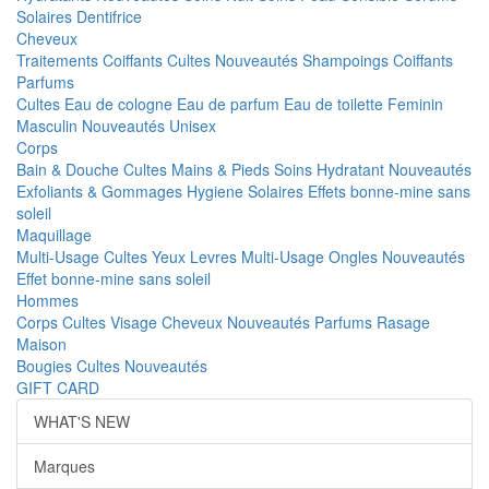
Solaires
Dentifrice
Cheveux
Traitements
Coiffants
Cultes
Nouveautés
Shampoings
Coiffants
Parfums
Cultes
Eau de cologne
Eau de parfum
Eau de toilette
Feminin
Masculin
Nouveautés
Unisex
Corps
Bain & Douche
Cultes
Mains & Pieds
Soins Hydratant
Nouveautés
Exfoliants & Gommages
Hygiene
Solaires
Effets bonne-mine sans
soleil
Maquillage
Multi-Usage
Cultes
Yeux
Levres
Multi-Usage
Ongles
Nouveautés
Effet bonne-mine sans soleil
Hommes
Corps
Cultes
Visage
Cheveux
Nouveautés
Parfums
Rasage
Maison
Bougies
Cultes
Nouveautés
GIFT CARD
WHAT'S NEW
Marques