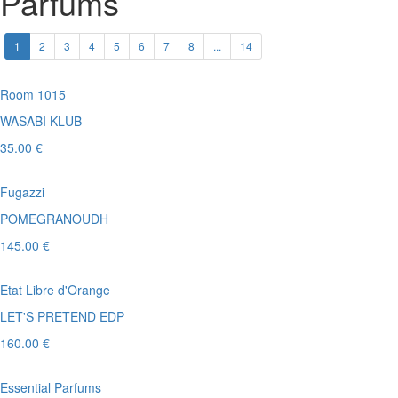
Parfums
1
2
3
4
5
6
7
8
...
14
Room 1015
WASABI KLUB
35.00 €
Fugazzi
POMEGRANOUDH
145.00 €
Etat Libre d'Orange
LET'S PRETEND EDP
160.00 €
Essential Parfums