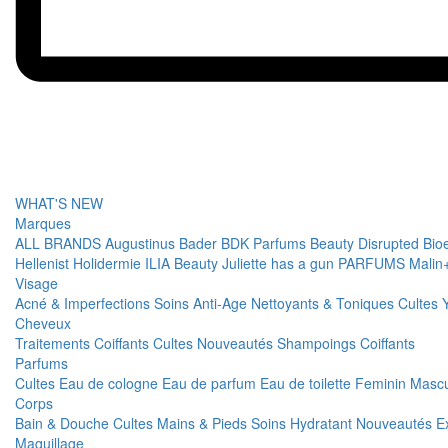
WHAT'S NEW
Marques
ALL BRANDS
Augustinus Bader
BDK Parfums
Beauty Disrupted
Bio
Hellenist
Holidermie
ILIA Beauty
Juliette has a gun PARFUMS
Malin
Visage
Acné & Imperfections
Soins Anti-Age
Nettoyants & Toniques
Cultes
Cheveux
Traitements
Coiffants
Cultes
Nouveautés
Shampoings
Coiffants
Parfums
Cultes
Eau de cologne
Eau de parfum
Eau de toilette
Feminin
Mascu
Corps
Bain & Douche
Cultes
Mains & Pieds
Soins Hydratant
Nouveautés
E
Maquillage