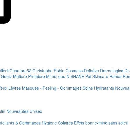
effect
Chambre52
Christophe Robin
Cosmoss
Delbôve
Dermalogica
Dr
+Goetz
Matiere Premiere
Mimétique
NISHANE
Pai Skincare
Rahua
Ren
Yeux
Lèvres
Masques - Peeling - Gommages
Soins Hydratants
Nouvea
lin
Nouveautés
Unisex
xfoliants & Gommages
Hygiene
Solaires
Effets bonne-mine sans soleil