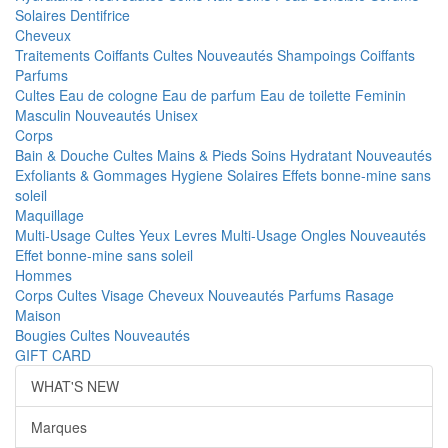
Solaires
Dentifrice
Cheveux
Traitements
Coiffants
Cultes
Nouveautés
Shampoings
Coiffants
Parfums
Cultes
Eau de cologne
Eau de parfum
Eau de toilette
Feminin
Masculin
Nouveautés
Unisex
Corps
Bain & Douche
Cultes
Mains & Pieds
Soins Hydratant
Nouveautés
Exfoliants & Gommages
Hygiene
Solaires
Effets bonne-mine sans
soleil
Maquillage
Multi-Usage
Cultes
Yeux
Levres
Multi-Usage
Ongles
Nouveautés
Effet bonne-mine sans soleil
Hommes
Corps
Cultes
Visage
Cheveux
Nouveautés
Parfums
Rasage
Maison
Bougies
Cultes
Nouveautés
GIFT CARD
WHAT'S NEW
Marques