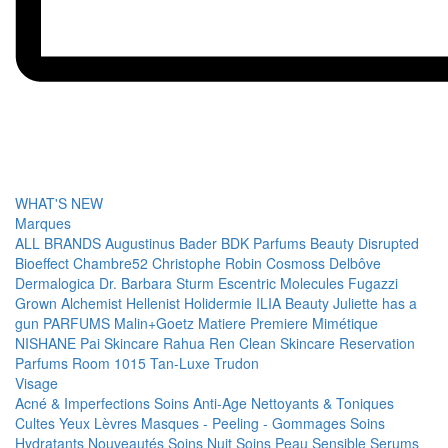
WHAT'S NEW
Marques
ALL BRANDS
Augustinus Bader
BDK Parfums
Beauty Disrupted
Bioeffect
Chambre52
Christophe Robin
Cosmoss
Delbôve
Dermalogica
Dr. Barbara Sturm
Escentric Molecules
Fugazzi
Grown Alchemist
Hellenist
Holidermie
ILIA Beauty
Juliette has a
gun PARFUMS
Malin+Goetz
Matiere Premiere
Mimétique
NISHANE
Pai Skincare
Rahua
Ren Clean Skincare
Reservation
Parfums
Room 1015
Tan-Luxe
Trudon
Visage
Acné & Imperfections
Soins Anti-Age
Nettoyants & Toniques
Cultes
Yeux
Lèvres
Masques - Peeling - Gommages
Soins
Hydratants
Nouveautés
Soins Nuit
Soins Peau Sensible
Serums