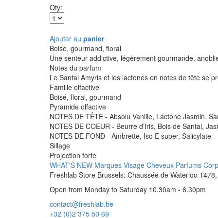
Qty:
Ajouter au
panier
Boisé, gourmand, floral
Une senteur addictive, légèrement gourmande, anoblie
Notes du parfum
Le Santal Amyris et les lactones en notes de tête se p
Famille olfactive
Boisé, floral, gourmand
Pyramide olfactive
NOTES DE TÊTE - Absolu Vanille, Lactone Jasmin, Sa
NOTES DE COEUR - Beurre d’Iris, Bois de Santal, Ja
NOTES DE FOND - Ambrette, Iso E super, Salicylate
Sillage
Projection forte
WHAT'S NEW
Marques
Visage
Cheveux
Parfums
Cor
Freshlab Store Brussels: Chaussée de Waterloo 1478, 
Open from Monday to Saturday 10.30am - 6.30pm
contact@freshlab.be
+32 (0)2 375 50 69