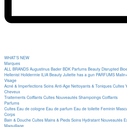
WHAT'S NEW
Marques
ALL BRANDS
Augustinus Bader
BDK Parfums
Beauty Disrupted
Bio
Hellenist
Holidermie
ILIA Beauty
Juliette has a gun PARFUMS
Malin
Visage
Acné & Imperfections
Soins Anti-Age
Nettoyants & Toniques
Cultes
Cheveux
Traitements
Coiffants
Cultes
Nouveautés
Shampoings
Coiffants
Parfums
Cultes
Eau de cologne
Eau de parfum
Eau de toilette
Feminin
Mascu
Corps
Bain & Douche
Cultes
Mains & Pieds
Soins Hydratant
Nouveautés
E
Maquillage