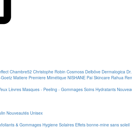
effect
Chambre52
Christophe Robin
Cosmoss
Delbôve
Dermalogica
Dr
+Goetz
Matiere Premiere
Mimétique
NISHANE
Pai Skincare
Rahua
Ren
Yeux
Lèvres
Masques - Peeling - Gommages
Soins Hydratants
Nouvea
lin
Nouveautés
Unisex
xfoliants & Gommages
Hygiene
Solaires
Effets bonne-mine sans soleil