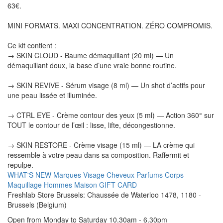
63€.
MINI FORMATS. MAXI CONCENTRATION. ZÉRO COMPROMIS.
Ce kit contient :
→ SKIN CLOUD - Baume démaquillant (20 ml) — Un
démaquillant doux, la base d’une vraie bonne routine.
→ SKIN REVIVE - Sérum visage (8 ml) — Un shot d’actifs pour
une peau lissée et illuminée.
→ CTRL EYE - Crème contour des yeux (5 ml) — Action 360° sur
TOUT le contour de l’œil : lisse, lifte, décongestionne.
→ SKIN RESTORE - Crème visage (15 ml) — LA crème qui
ressemble à votre peau dans sa composition. Raffermit et
repulpe.
WHAT'S NEW
Marques
Visage
Cheveux
Parfums
Corps
Maquillage
Hommes
Maison
GIFT CARD
Freshlab Store Brussels: Chaussée de Waterloo 1478, 1180 -
Brussels (Belgium)
Open from Monday to Saturday 10.30am - 6.30pm