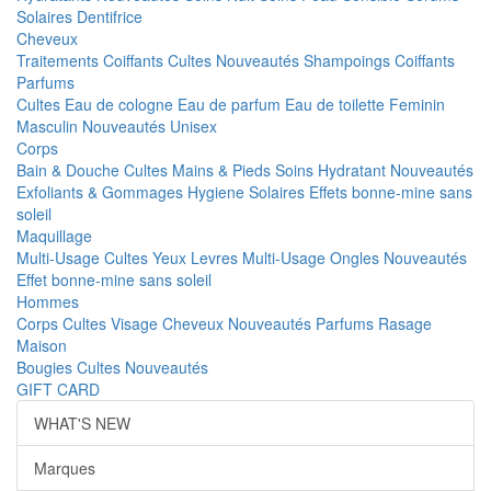
Solaires
Dentifrice
Cheveux
Traitements
Coiffants
Cultes
Nouveautés
Shampoings
Coiffants
Parfums
Cultes
Eau de cologne
Eau de parfum
Eau de toilette
Feminin
Masculin
Nouveautés
Unisex
Corps
Bain & Douche
Cultes
Mains & Pieds
Soins Hydratant
Nouveautés
Exfoliants & Gommages
Hygiene
Solaires
Effets bonne-mine sans
soleil
Maquillage
Multi-Usage
Cultes
Yeux
Levres
Multi-Usage
Ongles
Nouveautés
Effet bonne-mine sans soleil
Hommes
Corps
Cultes
Visage
Cheveux
Nouveautés
Parfums
Rasage
Maison
Bougies
Cultes
Nouveautés
GIFT CARD
WHAT'S NEW
Marques