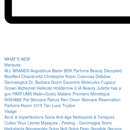
WHAT'S NEW
Marques
ALL BRANDS
Augustinus Bader
BDK Parfums
Beauty Disrupted
Bioeffect
Chambre52
Christophe Robin
Cosmoss
Delbôve
Dermalogica
Dr. Barbara Sturm
Escentric Molecules
Fugazzi
Grown Alchemist
Hellenist
Holidermie
ILIA Beauty
Juliette has a
gun PARFUMS
Malin+Goetz
Matiere Premiere
Mimétique
NISHANE
Pai Skincare
Rahua
Ren Clean Skincare
Reservation
Parfums
Room 1015
Tan-Luxe
Trudon
Visage
Acné & Imperfections
Soins Anti-Age
Nettoyants & Toniques
Cultes
Yeux
Lèvres
Masques - Peeling - Gommages
Soins
Hydratants
Nouveautés
Soins Nuit
Soins Peau Sensible
Serums