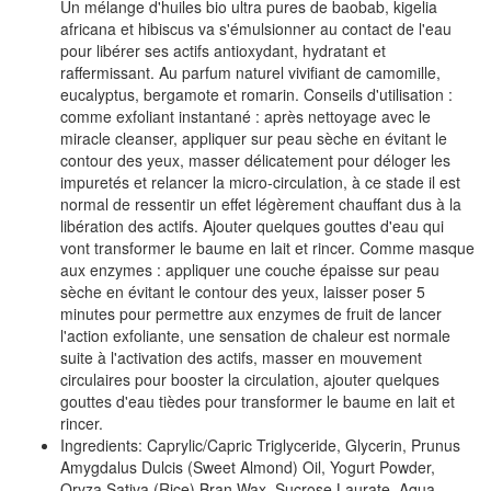
Un mélange d'huiles bio ultra pures de baobab, kigelia
africana et hibiscus va s'émulsionner au contact de l'eau
pour libérer ses actifs antioxydant, hydratant et
raffermissant. Au parfum naturel vivifiant de camomille,
eucalyptus, bergamote et romarin. Conseils d'utilisation :
comme exfoliant instantané : après nettoyage avec le
miracle cleanser, appliquer sur peau sèche en évitant le
contour des yeux, masser délicatement pour déloger les
impuretés et relancer la micro-circulation, à ce stade il est
normal de ressentir un effet légèrement chauffant dus à la
libération des actifs. Ajouter quelques gouttes d'eau qui
vont transformer le baume en lait et rincer. Comme masque
aux enzymes : appliquer une couche épaisse sur peau
sèche en évitant le contour des yeux, laisser poser 5
minutes pour permettre aux enzymes de fruit de lancer
l'action exfoliante, une sensation de chaleur est normale
suite à l'activation des actifs, masser en mouvement
circulaires pour booster la circulation, ajouter quelques
gouttes d'eau tièdes pour transformer le baume en lait et
rincer.
Ingredients: Caprylic/Capric Triglyceride, Glycerin, Prunus
Amygdalus Dulcis (Sweet Almond) Oil, Yogurt Powder,
Oryza Sativa (Rice) Bran Wax, Sucrose Laurate, Aqua