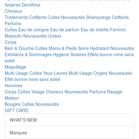
Solaires
Dentifrice
Cheveux
Traitements
Coiffants
Cultes
Nouveautés
Shampoings
Coiffants
Parfums
Cultes
Eau de cologne
Eau de parfum
Eau de toilette
Feminin
Masculin
Nouveautés
Unisex
Corps
Bain & Douche
Cultes
Mains & Pieds
Soins Hydratant
Nouveautés
Exfoliants & Gommages
Hygiene
Solaires
Effets bonne-mine sans
soleil
Maquillage
Multi-Usage
Cultes
Yeux
Levres
Multi-Usage
Ongles
Nouveautés
Effet bonne-mine sans soleil
Hommes
Corps
Cultes
Visage
Cheveux
Nouveautés
Parfums
Rasage
Maison
Bougies
Cultes
Nouveautés
GIFT CARD
WHAT'S NEW
Marques