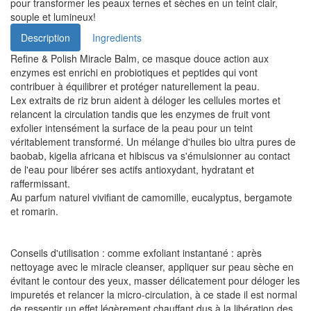
pour transformer les peaux ternes et sèches en un teint clair,
souple et lumineux!
Description
Ingredients
Refine & Polish Miracle Balm, ce masque douce action aux
enzymes est enrichi en probiotiques et peptides qui vont
contribuer à équilibrer et protéger naturellement la peau.
Lex extraits de riz brun aident à déloger les cellules mortes et
relancent la circulation tandis que les enzymes de fruit vont
exfolier intensément la surface de la peau pour un teint
véritablement transformé. Un mélange d'huiles bio ultra pures de
baobab, kigelia africana et hibiscus va s'émulsionner au contact
de l'eau pour libérer ses actifs antioxydant, hydratant et
raffermissant.
Au parfum naturel vivifiant de camomille, eucalyptus, bergamote
et romarin.
Conseils d'utilisation : comme exfoliant instantané : après
nettoyage avec le miracle cleanser, appliquer sur peau sèche en
évitant le contour des yeux, masser délicatement pour déloger les
impuretés et relancer la micro-circulation, à ce stade il est normal
de ressentir un effet légèrement chauffant dus à la libération des