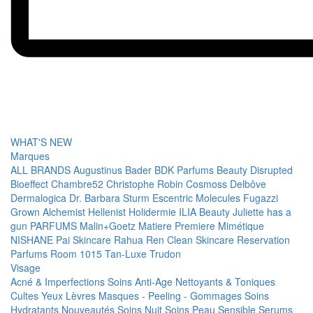
WHAT'S NEW
Marques
ALL BRANDS
Augustinus Bader
BDK Parfums
Beauty Disrupted
Bioeffect
Chambre52
Christophe Robin
Cosmoss
Delbôve
Dermalogica
Dr. Barbara Sturm
Escentric Molecules
Fugazzi
Grown Alchemist
Hellenist
Holidermie
ILIA Beauty
Juliette has a
gun PARFUMS
Malin+Goetz
Matiere Premiere
Mimétique
NISHANE
Pai Skincare
Rahua
Ren Clean Skincare
Reservation
Parfums
Room 1015
Tan-Luxe
Trudon
Visage
Acné & Imperfections
Soins Anti-Age
Nettoyants & Toniques
Cultes
Yeux
Lèvres
Masques - Peeling - Gommages
Soins
Hydratants
Nouveautés
Soins Nuit
Soins Peau Sensible
Serums