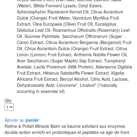
(Water), Bifida Ferment Lysate, Cetyl Esters,
Schinziophyton Rautanenii Kernel Oil, Citrus Aurantium
Dulcis (Orange) Fruit Water, Vaccinium Myrtillus Fruit
Extract, Olea Europaea (Olive) Fruit Oil, Eucalyptus
Globulus Leaf Oil, Rosmarinus Officinalis (Rosemary) Leaf
Oil, Sucrose Palmitate, Saccharum Officinarum (Sugar
Cane) Extract, Citrus Aurantium Bergamia (Bergamot) Fruit
Oil, Citrus Aurantium Dulcis (Orange) Fruit Extract, Citrus
Limon (Lemon) Fruit Extract, Anthemis Nobilis Flower Oil,
Acer Saccharum (Sugar Maple) Sap Extract, Tocopheryl
Acetate, Lactis Proteinum (Milk Protein), Adansonia Digitata
Fruit Extract, Hibiscus Sabdariffa Flower Extract, Kigelia
Africana Fruit Extract, Benzyl Alcohol, Citric Acid, Lactose,
Dehydroacetic Acid, Limonene*, Linalool* (*naturally
occurring in essential oil)
Qty:
Ajouter au
panier
Refine & Polish Miracle Balm ce baume exfoliant aux enzymes
double-action enrichi en probiotiques et peptides va agir de front