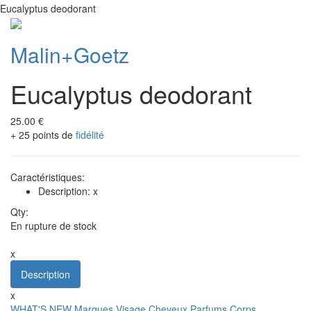
Eucalyptus deodorant
Malin+Goetz
Eucalyptus deodorant
25.00 €
+ 25 points de
fidélité
Caractéristiques:
Description: x
Qty:
En rupture de stock
x
Description
x
WHAT'S NEW
Marques
Visage
Cheveux
Parfums
Corps