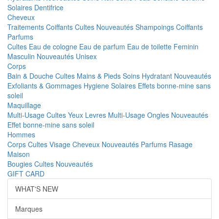
Solaires
Dentifrice
Cheveux
Traitements
Coiffants
Cultes
Nouveautés
Shampoings
Coiffants
Parfums
Cultes
Eau de cologne
Eau de parfum
Eau de toilette
Feminin
Masculin
Nouveautés
Unisex
Corps
Bain & Douche
Cultes
Mains & Pieds
Soins Hydratant
Nouveautés
Exfoliants & Gommages
Hygiene
Solaires
Effets bonne-mine sans
soleil
Maquillage
Multi-Usage
Cultes
Yeux
Levres
Multi-Usage
Ongles
Nouveautés
Effet bonne-mine sans soleil
Hommes
Corps
Cultes
Visage
Cheveux
Nouveautés
Parfums
Rasage
Maison
Bougies
Cultes
Nouveautés
GIFT CARD
WHAT'S NEW
Marques