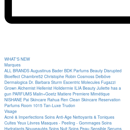
WHAT'S NEW
Marques
ALL BRANDS
Augustinus Bader
BDK Parfums
Beauty Disrupted
Bioeffect
Chambre52
Christophe Robin
Cosmoss
Delbôve
Dermalogica
Dr. Barbara Sturm
Escentric Molecules
Fugazzi
Grown Alchemist
Hellenist
Holidermie
ILIA Beauty
Juliette has a
gun PARFUMS
Malin+Goetz
Matiere Premiere
Mimétique
NISHANE
Pai Skincare
Rahua
Ren Clean Skincare
Reservation
Parfums
Room 1015
Tan-Luxe
Trudon
Visage
Acné & Imperfections
Soins Anti-Age
Nettoyants & Toniques
Cultes
Yeux
Lèvres
Masques - Peeling - Gommages
Soins
Hydratants
Nouveautés
Soins Nuit
Soins Peau Sensible
Serums