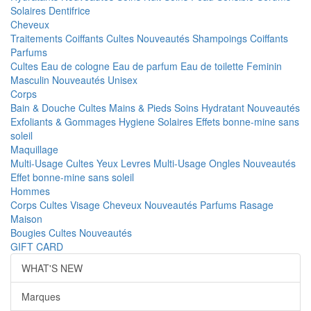
Solaires
Dentifrice
Cheveux
Traitements
Coiffants
Cultes
Nouveautés
Shampoings
Coiffants
Parfums
Cultes
Eau de cologne
Eau de parfum
Eau de toilette
Feminin
Masculin
Nouveautés
Unisex
Corps
Bain & Douche
Cultes
Mains & Pieds
Soins Hydratant
Nouveautés
Exfoliants & Gommages
Hygiene
Solaires
Effets bonne-mine sans
soleil
Maquillage
Multi-Usage
Cultes
Yeux
Levres
Multi-Usage
Ongles
Nouveautés
Effet bonne-mine sans soleil
Hommes
Corps
Cultes
Visage
Cheveux
Nouveautés
Parfums
Rasage
Maison
Bougies
Cultes
Nouveautés
GIFT CARD
WHAT'S NEW
Marques