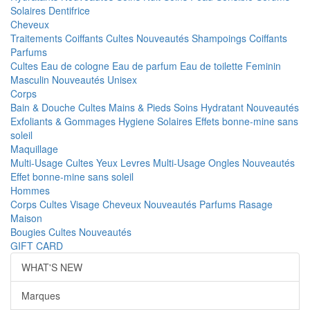
Solaires
Dentifrice
Cheveux
Traitements
Coiffants
Cultes
Nouveautés
Shampoings
Coiffants
Parfums
Cultes
Eau de cologne
Eau de parfum
Eau de toilette
Feminin
Masculin
Nouveautés
Unisex
Corps
Bain & Douche
Cultes
Mains & Pieds
Soins Hydratant
Nouveautés
Exfoliants & Gommages
Hygiene
Solaires
Effets bonne-mine sans
soleil
Maquillage
Multi-Usage
Cultes
Yeux
Levres
Multi-Usage
Ongles
Nouveautés
Effet bonne-mine sans soleil
Hommes
Corps
Cultes
Visage
Cheveux
Nouveautés
Parfums
Rasage
Maison
Bougies
Cultes
Nouveautés
GIFT CARD
WHAT'S NEW
Marques