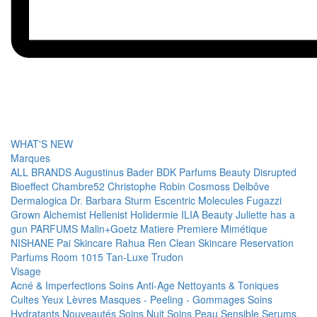
WHAT'S NEW
Marques
ALL BRANDS
Augustinus Bader
BDK Parfums
Beauty Disrupted
Bioeffect
Chambre52
Christophe Robin
Cosmoss
Delbôve
Dermalogica
Dr. Barbara Sturm
Escentric Molecules
Fugazzi
Grown Alchemist
Hellenist
Holidermie
ILIA Beauty
Juliette has a
gun PARFUMS
Malin+Goetz
Matiere Premiere
Mimétique
NISHANE
Pai Skincare
Rahua
Ren Clean Skincare
Reservation
Parfums
Room 1015
Tan-Luxe
Trudon
Visage
Acné & Imperfections
Soins Anti-Age
Nettoyants & Toniques
Cultes
Yeux
Lèvres
Masques - Peeling - Gommages
Soins
Hydratants
Nouveautés
Soins Nuit
Soins Peau Sensible
Serums