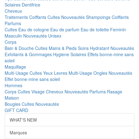
Solaires
Dentifrice
Cheveux
Traitements
Coiffants
Cultes
Nouveautés
Shampoings
Coiffants
Parfums
Cultes
Eau de cologne
Eau de parfum
Eau de toilette
Feminin
Masculin
Nouveautés
Unisex
Corps
Bain & Douche
Cultes
Mains & Pieds
Soins Hydratant
Nouveautés
Exfoliants & Gommages
Hygiene
Solaires
Effets bonne-mine sans
soleil
Maquillage
Multi-Usage
Cultes
Yeux
Levres
Multi-Usage
Ongles
Nouveautés
Effet bonne-mine sans soleil
Hommes
Corps
Cultes
Visage
Cheveux
Nouveautés
Parfums
Rasage
Maison
Bougies
Cultes
Nouveautés
GIFT CARD
WHAT'S NEW
Marques