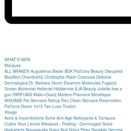
WHAT'S NEW
Marques
ALL BRANDS
Augustinus Bader
BDK Parfums
Beauty Disrupted
Bioeffect
Chambre52
Christophe Robin
Cosmoss
Delbôve
Dermalogica
Dr. Barbara Sturm
Escentric Molecules
Fugazzi
Grown Alchemist
Hellenist
Holidermie
ILIA Beauty
Juliette has a
gun PARFUMS
Malin+Goetz
Matiere Premiere
Mimétique
NISHANE
Pai Skincare
Rahua
Ren Clean Skincare
Reservation
Parfums
Room 1015
Tan-Luxe
Trudon
Visage
Acné & Imperfections
Soins Anti-Age
Nettoyants & Toniques
Cultes
Yeux
Lèvres
Masques - Peeling - Gommages
Soins
Hydratants
Nouveautés
Soins Nuit
Soins Peau Sensible
Serums